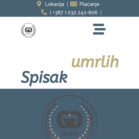
Lokacija
Plaćanje
( +387 ) 032 242-806
umrlih
Spisak