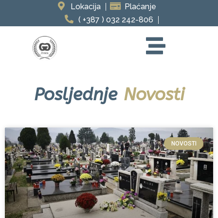
Lokacija
Plaćanje
( +387 ) 032 242-806
Posljednje
Novosti
NOVOSTI