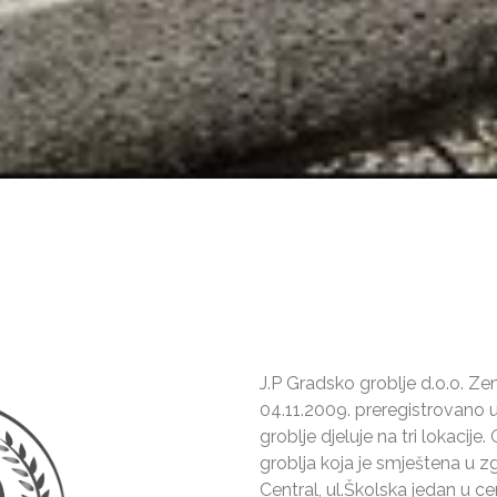
J.P Gradsko groblje d.o.o. Ze
04.11.2009. preregistrovano 
groblje djeluje na tri lokacije
groblja koja je smještena u z
Central, ul.Školska jedan u ce