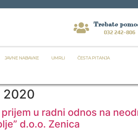
Trebate pomo
032 242-806
JAVNE NABAVKE
UMRLI
ČESTA PITANJA
, 2020
 prijem u radni odnos na neod
lje” d.o.o. Zenica